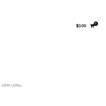
$
0.00
 63MM UDRILL
L