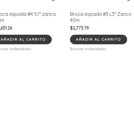
oca espada #4 5.1″ zanco
Broca espada #3 L3″ Zanco
0m
40m
,631.26
$
2,773.79
AÑADIR AL CARRITO
AÑADIR AL CARRITO
ocas indexables
Brocas indexables