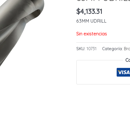
$
4,133.31
63MM UDRILL
Sin existencias
SKU:
10731
Categoría:
Br
C