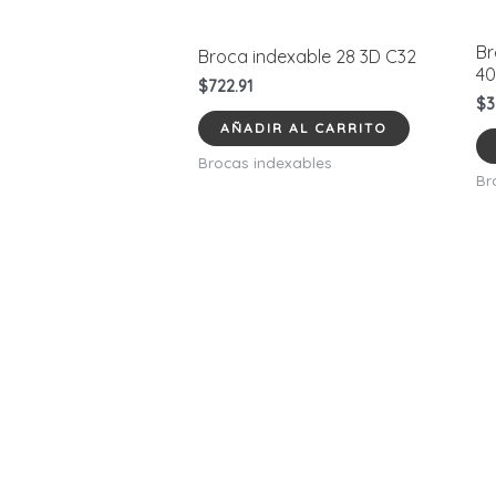
Br
Broca indexable 28 3D C32
4
$
722.91
$
3
AÑADIR AL CARRITO
Brocas indexables
Br