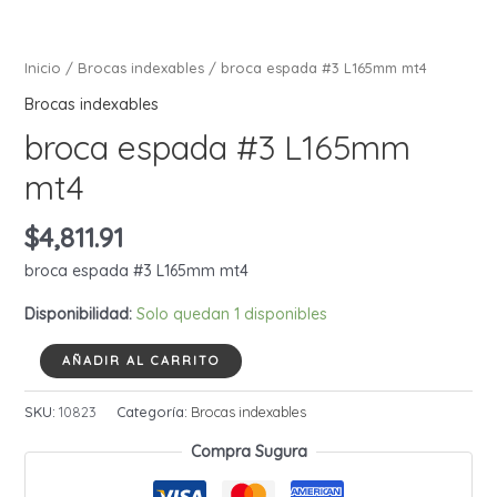
Inicio
/
Brocas indexables
/ broca espada #3 L165mm mt4
Brocas indexables
broca espada #3 L165mm
mt4
$
4,811.91
broca espada #3 L165mm mt4
Disponibilidad:
Solo quedan 1 disponibles
broca
AÑADIR AL CARRITO
espada
#3
SKU:
10823
Categoría:
Brocas indexables
L165mm
Compra Sugura
mt4
cantidad