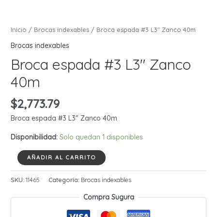
Inicio
/
Brocas indexables
/ Broca espada #3 L3″ Zanco 40m
Brocas indexables
Broca espada #3 L3″ Zanco
40m
$
2,773.79
Broca espada #3 L3″ Zanco 40m
Disponibilidad:
Solo quedan 1 disponibles
Broca
AÑADIR AL CARRITO
espada
#3
SKU:
11465
Categoría:
Brocas indexables
L3"
Compra Sugura
Zanco
40m