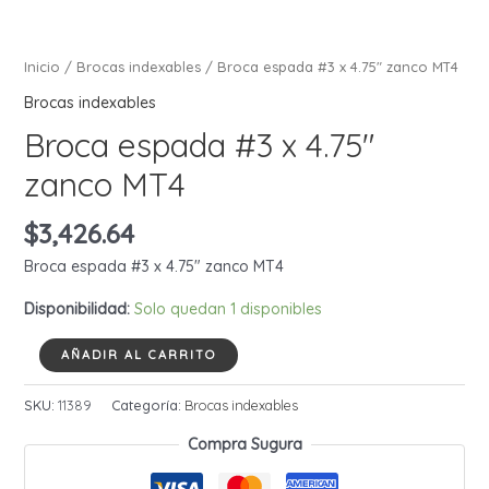
Inicio
/
Brocas indexables
/ Broca espada #3 x 4.75″ zanco MT4
Brocas indexables
Broca espada #3 x 4.75″
zanco MT4
$
3,426.64
Broca espada #3 x 4.75″ zanco MT4
Disponibilidad:
Solo quedan 1 disponibles
Broca
AÑADIR AL CARRITO
espada
#3
SKU:
11389
Categoría:
Brocas indexables
x
Compra Sugura
4.75"
zanco