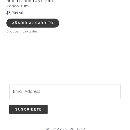
Broca espada #3 L121m
Zanco 40m
$
3,004.40
AÑADIR AL CARRITO
Brocas indexables
SUSCRIBETE
Tel. +52 625 126-0252