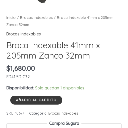
Inicio
/
Brocas indexables
/ Broca Indexable 41mm x 205mm
Zanco 32mm
Brocas indexables
Broca Indexable 41mm x
205mm Zanco 32mm
$
1,680.00
SD41 5D C32
Disponibilidad:
Solo quedan 1 disponibles
Broca
AÑADIR AL CARRITO
Indexable
41mm
SKU:
10677
Categoría:
Brocas indexables
x
Compra Sugura
205mm