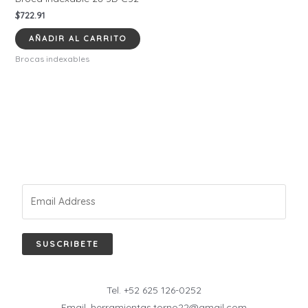
$
722.91
AÑADIR AL CARRITO
Brocas indexables
SUSCRIBETE
Tel. +52 625 126-0252
Email. herramientas.torno22@gmail.com