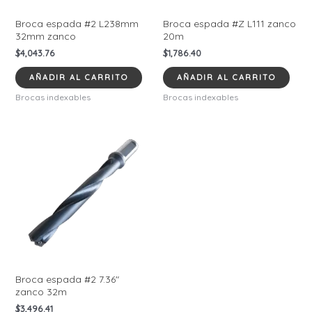
Broca espada #2 L238mm
Broca espada #Z L111 zanco
32mm zanco
20m
$
4,043.76
$
1,786.40
AÑADIR AL CARRITO
AÑADIR AL CARRITO
Brocas indexables
Brocas indexables
Broca espada #2 7.36″
zanco 32m
$
3,496.41