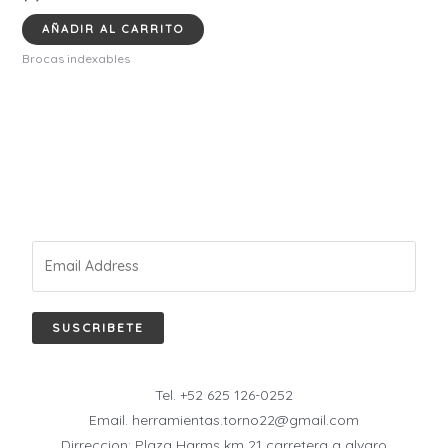
AÑADIR AL CARRITO
Brocas indexables
SUSCRIBETE
Tel. +52 625 126-0252
Email. herramientas.torno22@gmail.com
Dirreccion: Plaza Harms km 21 carretera a alvaro