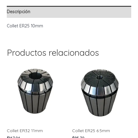
Descripción
Collet ER25 10mm
Productos relacionados
Collet ER32 11mm
Collet ER25 6.5mm
$
167.04
$
95.70