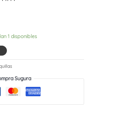
an 1 disponibles
O
uillas
ompra Sugura