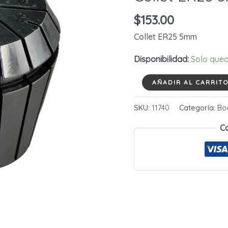
$
153.00
Collet ER25 5mm
Disponibilidad:
Solo qued
Collet
AÑADIR AL CARRIT
ER25
SKU:
11740
Categoría:
Boq
5mm
cantidad
C