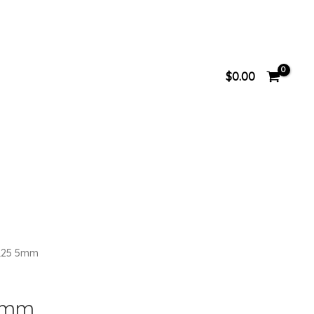
$
0.00
ER25 5mm
 5mm