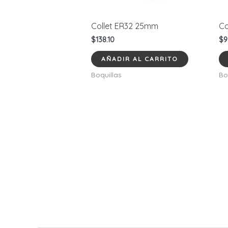
Collet ER32 25mm
Co
$
138.10
$
9
AÑADIR AL CARRITO
Boquillas
Bo