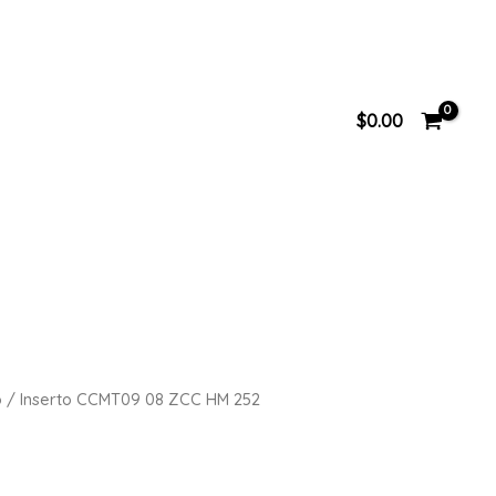
$
0.00
o
/ Inserto CCMT09 08 ZCC HM 252