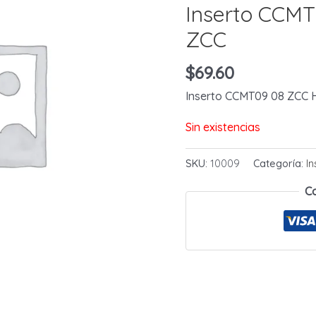
Inserto CCM
ZCC
$
69.60
Inserto CCMT09 08 ZCC 
Sin existencias
SKU:
10009
Categoría:
I
C