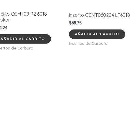
serto CCMT09 R2 6018
Inserto CCMT060204 LF6018
skar
$
68.75
4.24
AÑADIR AL CARRITO
AÑADIR AL CARRITO
Insertos de Carburo
sertos de Carburo