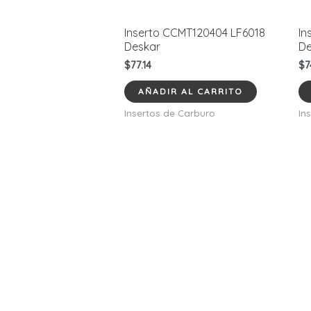
Inserto CCMT120404 LF6018
In
Deskar
De
$
77.14
$
7
AÑADIR AL CARRITO
Insertos de Carburo
In