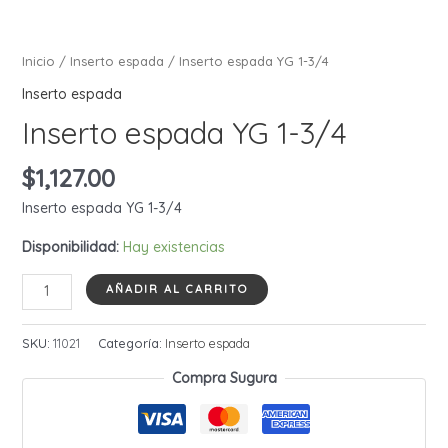
Inicio
/
Inserto espada
/ Inserto espada YG 1-3/4
Inserto espada
Inserto espada YG 1-3/4
$
1,127.00
Inserto espada YG 1-3/4
Disponibilidad:
Hay existencias
Inserto
AÑADIR AL CARRITO
espada
YG
SKU:
11021
Categoría:
Inserto espada
1-
Compra Sugura
3/4
cantidad