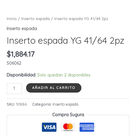
Inicio
/
Inserto espada
/ Inserto espada YG 41/64 2pz
Inserto espada
Inserto espada YG 41/64 2pz
$
1,884.17
S06062
Disponibilidad:
Solo quedan 2 disponibles
Inserto
AÑADIR AL CARRITO
espada
YG
SKU:
10886
Categoría:
Inserto espada
41/64
Compra Sugura
2pz
cantidad