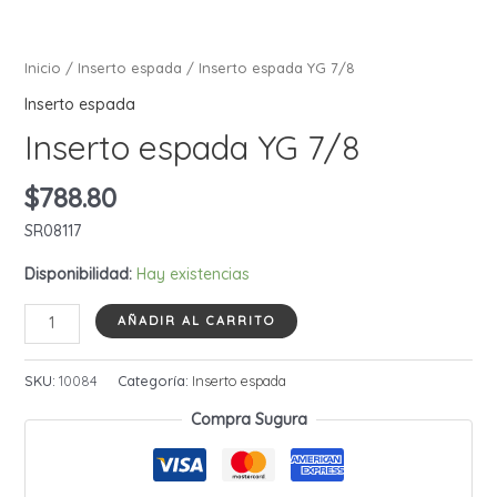
Inicio
/
Inserto espada
/ Inserto espada YG 7/8
Inserto espada
Inserto espada YG 7/8
$
788.80
SR08117
Disponibilidad:
Hay existencias
Inserto
AÑADIR AL CARRITO
espada
YG
SKU:
10084
Categoría:
Inserto espada
7/8
Compra Sugura
cantidad