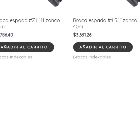
oca espada #Z L111 zanco
Broca espada #4 5.1″ zanco
0m
40m
,786.40
$
3,631.26
AÑADIR AL CARRITO
AÑADIR AL CARRITO
ocas indexables
Brocas indexables