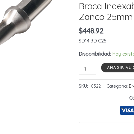
Broca Index
Zanco 25mm
$
448.92
SD14 3D C25
Disponibilidad:
Hay exist
Broca
AÑADIR AL 
Indexable
14mm
SKU:
10322
Categoría:
Br
x
C
42mm
Zanco
25mm
cantidad