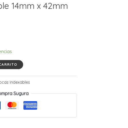
able 14mm x 42mm
encias
CARRITO
ocas indexables
ompra Sugura