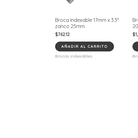
Broca Indexable 17mm x 3.3″
Br
zanco 25mm
2
$
762.12
$
1
AÑADIR AL CARRITO
Brocas indexables
Br