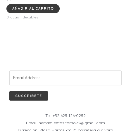
AÑADIR AL CARRITO
Brocas indexables
SUSCRIBETE
Tel. +52 625 126-0252
Email. herramientas.torno22@gmail.com
Dirreccion: Plaza Harms km 21 carretera a alvaro