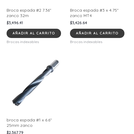
Broca espada #2 7.36″
Broca espada #3 x 4.75″
zanco 32m
zanco MT4
$
3,496.41
$
3,426.64
AÑADIR AL CARRITO
AÑADIR AL CARRITO
Brocas indexables
Brocas indexables
broca espada #1 x 6.6″
25mm zanco
$
2,367.79