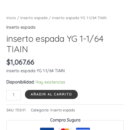
Inicio
/
Inserto espada
/ inserto espada YG 1-1/64 TIAIN
Inserto espada
inserto espada YG 1-1/64
TIAIN
$
1,067.66
inserto espada YG 1-1/64 TIAIN
Disponibilidad:
Hay existencias
inserto
AÑADIR AL CARRITO
espada
YG
SKU:
115891
Categoría:
Inserto espada
1-
Compra Sugura
1/64
TIAIN