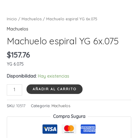
Inicio
/
Machuelos
/ Machuelo espiral YG 6x.075
Machuelos
Machuelo espiral YG 6x.075
$
157.76
YG 6.075
Disponibilidad:
Hay existencias
Machuelo
AÑADIR AL CARRITO
espiral
YG
SKU:
10517
Categoría:
Machuelos
6x.075
Compra Sugura
cantidad