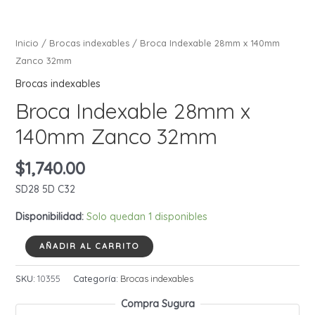
Inicio
/
Brocas indexables
/ Broca Indexable 28mm x 140mm
Zanco 32mm
Brocas indexables
Broca Indexable 28mm x
140mm Zanco 32mm
$
1,740.00
SD28 5D C32
Disponibilidad:
Solo quedan 1 disponibles
Broca
AÑADIR AL CARRITO
Indexable
28mm
SKU:
10355
Categoría:
Brocas indexables
x
Compra Sugura
140mm