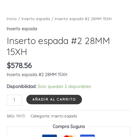
Inicio
/
Inserto espada
/ Inserto espada #2 28MM 15XH
Inserto espada
Inserto espada #2 28MM
15XH
$
578.56
Inserto espada #2 28MM 15XH
Disponibilidad:
Solo quedan 2 disponibles
Inserto
AÑADIR AL CARRITO
espada
#2
SKU:
11470
Categoría:
Inserto espada
28MM
Compra Sugura
15XH
cantidad