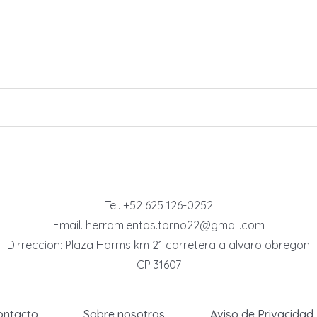
Tel. +52 625 126-0252
Email. herramientas.torno22@gmail.com
Dirreccion: Plaza Harms km 21 carretera a alvaro obregon
CP 31607
ontacto
Sobre nosotros
Aviso de Privacidad