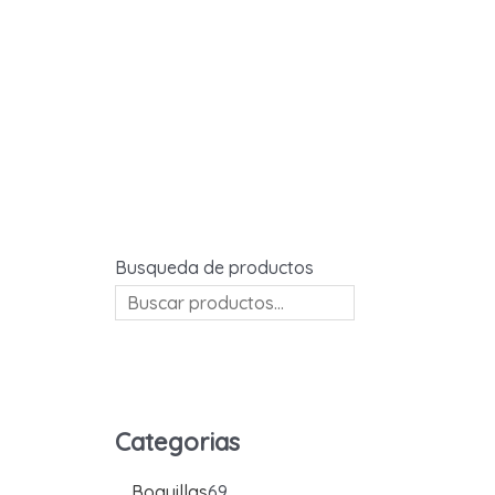
Ir
al
contenido
Busqueda de productos
Categorias
6
Boquillas
69