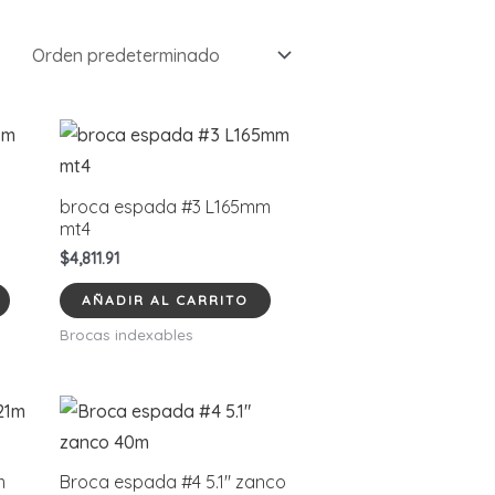
broca espada #3 L165mm
mt4
$
4,811.91
AÑADIR AL CARRITO
Brocas indexables
m
Broca espada #4 5.1″ zanco