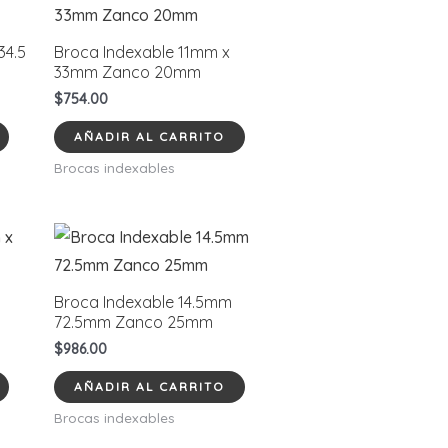
Las
opciones
34.5
Broca Indexable 11mm x
se
33mm Zanco 20mm
pueden
$
754.00
elegir
AÑADIR AL CARRITO
en
Brocas indexables
la
página
de
producto
Broca Indexable 14.5mm
72.5mm Zanco 25mm
$
986.00
AÑADIR AL CARRITO
Brocas indexables