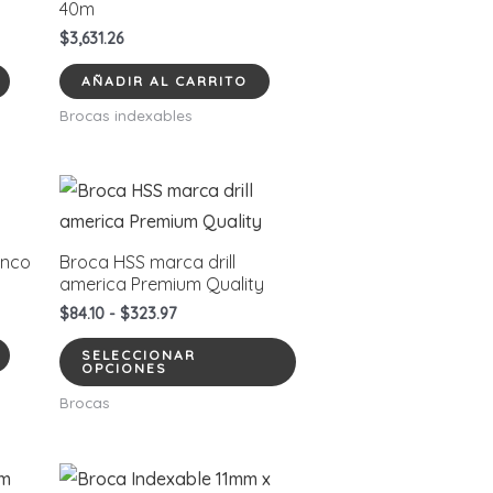
40m
$
3,631.26
AÑADIR AL CARRITO
Brocas indexables
anco
Broca HSS marca drill
america Premium Quality
Rango
$
84.10
-
$
323.97
de
Este
precios:
SELECCIONAR
OPCIONES
desde
producto
$84.10
Brocas
tiene
hasta
$323.97
múltiples
variantes.