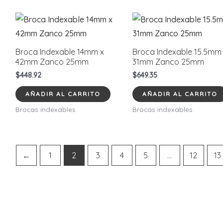
Broca Indexable 14mm x
Broca Indexable 15.5mm
42mm Zanco 25mm
31mm Zanco 25mm
$
448.92
$
649.35
AÑADIR AL CARRITO
AÑADIR AL CARRITO
Brocas indexables
Brocas indexables
←
1
2
3
4
5
…
12
13